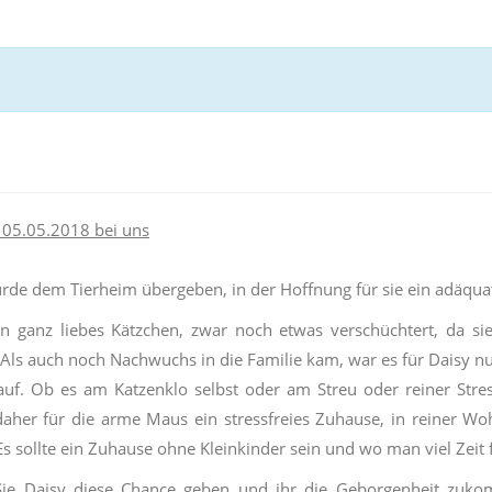
 05.05.2018 bei uns
rde dem Tierheim übergeben, in der Hoffnung für sie ein adäqua
ein ganz liebes Kätzchen, zwar noch etwas verschüchtert, da si
Als auch noch Nachwuchs in die Familie kam, war es für Daisy nur
 auf. Ob es am Katzenklo selbst oder am Streu oder reiner Stre
aher für die arme Maus ein stressfreies Zuhause, in reiner Wo
Es sollte ein Zuhause ohne Kleinkinder sein und wo man viel Zeit f
Sie Daisy diese Chance geben und ihr die Geborgenheit zukom