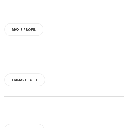
MAXIS PROFIL ANSCHAUEN
MAXIS PROFIL
EMMAS PROFIL ANSCHAUEN
EMMAS PROFIL
FAITHS PROFIL ANSCHAUEN