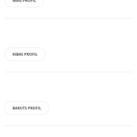
MIAS PROFIL
KIBAS PROFIL ANSCHAUEN
KIBAS PROFIL
BARUTS PROFIL ANSCHAUEN
BARUTS PROFIL