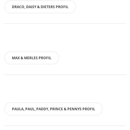
DRACO, DAISY & DIETERS PROFIL
MAX & MERLES PROFIL ANSCHAUEN
MAX & MERLES PROFIL
PAULA, PAUL, PADDY, PRINCE & PENNYS PROFIL
ANSCHAUEN
PAULA, PAUL, PADDY, PRINCE & PENNYS PROFIL