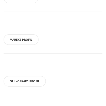
MAREKS PROFIL ANSCHAUEN
MAREKS PROFIL
OLLI-OSKARS PROFIL ANSCHAUEN
OLLI-OSKARS PROFIL