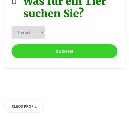
Was für ein Tier
suchen Sie?
SUCHEN
CLEOS PROFIL ANSCHAUEN
CLEOS PROFIL