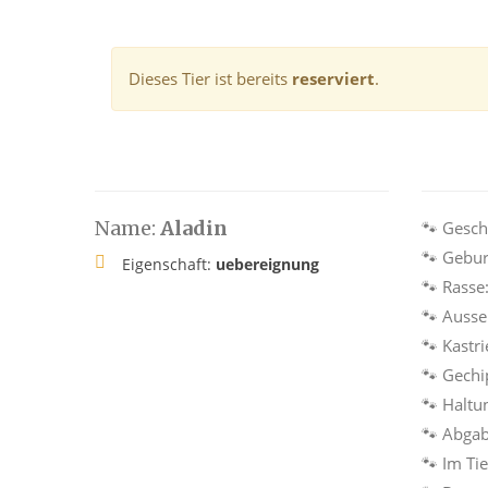
Dieses Tier ist bereits
reserviert
.
Name:
Aladin
🐾 Gesch
🐾 Gebur
Eigenschaft:
uebereignung
🐾 Rasse
🐾 Auss
🐾 Kastri
🐾 Gechi
🐾 Haltu
🐾 Abga
🐾 Im Ti