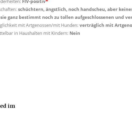
derheiten:
FIV-positiv
*
schaften:
schüchtern, ängstlich, noch handscheu, aber keines
sie ganz bestimmt noch zu tollen aufgeschlossenen und v
äglichkeit mit Artgenossen/mit Hunden:
verträglich mit Artge
ttelbar in Haushalten mit Kindern:
Nein
ied im