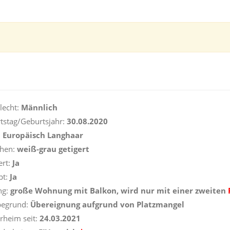
lecht:
Männlich
tstag/Geburtsjahr:
30.08.2020
:
Europäisch Langhaar
ehen:
weiß-grau getigert
ert:
Ja
pt:
Ja
ng:
große Wohnung mit Balkon,
wird nur mit einer zweiten
begrund:
Übereignung aufgrund von Platzmangel
erheim seit:
24.03.2021