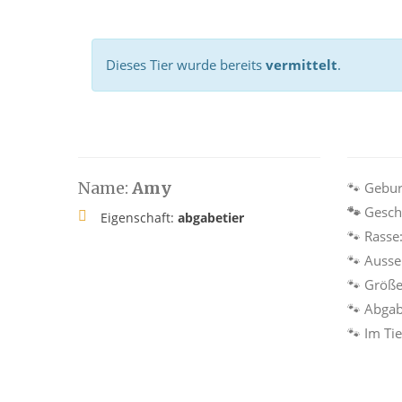
Dieses Tier wurde bereits
vermittelt
.
Name:
Amy
🐾
Geburt
🐾
Gesch
Eigenschaft:
abgabetier
🐾
Rasse
🐾
Ausse
🐾
Größe
🐾
Abgab
🐾
Im Tie