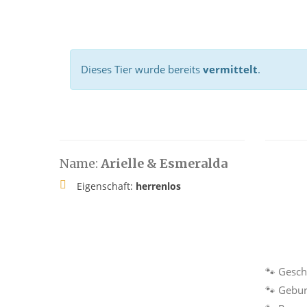
Dieses Tier wurde bereits
vermittelt
.
Name:
Arielle & Esmeralda
Eigenschaft:
herrenlos
🐾 Gesch
🐾 Gebur