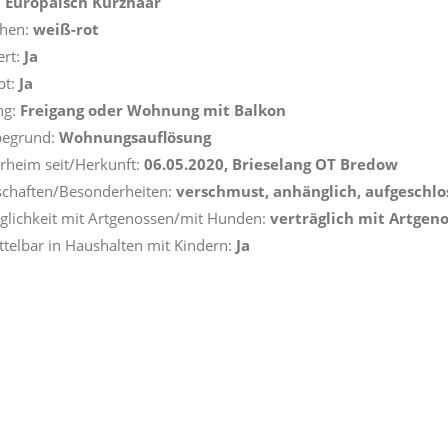
:
Europäisch Kurzhaar
ehen:
weiß-rot
ert:
Ja
pt:
Ja
ng:
Freigang oder Wohnung mit Balkon
begrund:
Wohnungsauflösung
erheim seit/Herkunft:
06.05.2020, Brieselang OT Bredow
schaften/Besonderheiten:
verschmust, anhänglich, aufgeschl
äglichkeit mit Artgenossen/mit Hunden:
verträglich mit Artge
ttelbar in Haushalten mit Kindern:
Ja