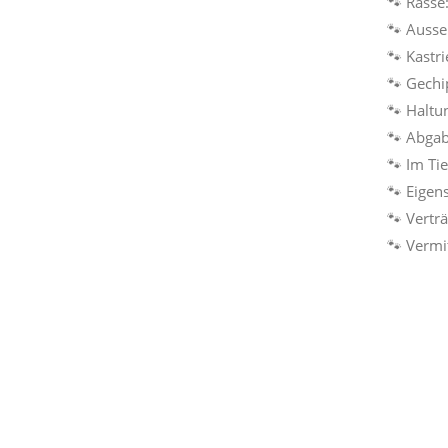
🐾 Rasse
🐾 Auss
🐾 Kastri
🐾 Gechi
🐾 Haltu
🐾 Abga
🐾 Im Ti
🐾 Eigen
🐾 Vertr
🐾 Vermi