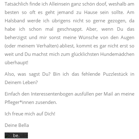
Tatsächlich finde ich Alleinsein ganz schön doof, weshalb am
besten so oft es geht jemand zu Hause sein sollte. Am
Halsband werde ich übrigens nicht so gerne gezogen, da
habe ich schon mal geschnappt. Aber, wenn Du das
beherzigst und mir sonst meine Wünsche von den Augen
(oder meinem Verhalten) abliest, kommt es gar nicht erst so
weit und Du machst mich zum glücklichsten Hundemädchen
Mit
überhaupt!
dem
Laden
Also, was sagst Du? Bin ich das fehlende Puzzlestück in
des
Deinem Leben?
Videos
akzept
Einfach den Interessentenbogen ausfüllen per Mail an meine
ieren
Sie die
Pfleger*innen zusenden.
Datens
chutze
Ich freue mich auf Dich!
rkläru
ng von
Deine Bella
YouTu
be.