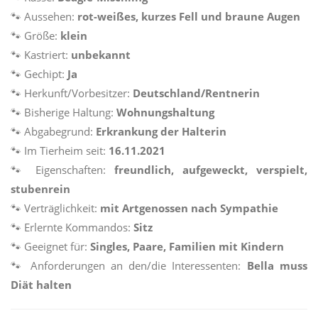
🐾
Aussehen:
rot-weißes, kurzes Fell und braune Augen
🐾
Größe:
klein
🐾
Kastriert:
unbekannt
🐾
Gechipt:
Ja
🐾
Herkunft/Vorbesitzer:
Deutschland/Rentnerin
🐾
Bisherige Haltung:
Wohnungshaltung
🐾
Abgabegrund:
Erkrankung der
Halterin
🐾
Im Tierheim seit:
16.11.2021
🐾
Eigenschaften:
freundlich, aufgeweckt, verspielt,
stubenrein
🐾
Verträglichkeit:
mit Artgenossen nach Sympathie
🐾
Erlernte Kommandos:
Sitz
🐾
Geeignet für:
Singles, Paare, Familien mit Kindern
🐾
Anforderungen an den/die Interessenten:
Bella muss
Diät halten