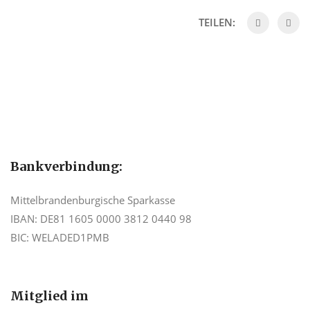
Mehr
erfahr
TEILEN:
en
Video
laden
YouTub
e immer
entsper
ren
Bankverbindung:
Mittelbrandenburgische Sparkasse
IBAN: DE81 1605 0000 3812 0440 98
BIC: WELADED1PMB
Mitglied im