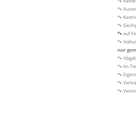
🐾 Rasse
🐾 Auss
🐾 Kastri
🐾 Gechi
🐾
auf Fe
🐾 Haltu
nur gem
🐾 Abga
🐾 Im Ti
🐾 Eigen
🐾 Vertr
🐾 Vermi