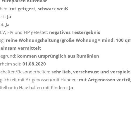
:
Europäisch Kurzhaar
ehen:
rot-getigert, schwarz-weiß
ert:
Ja
pt:
Ja
LV, FIV und FIP getestet:
negatives Testergebnis
ng:
reine
Wohnungshaltung (große Wohnung = mind. 100 qm
einsam vermittelt
begrund:
kommen ursprünglich aus Rumänien
erheim seit:
01.08.2020
schaften/Besonderheiten:
sehr lieb, verschmust und verspielt
äglichkeit mit Artgenossen/mit Hunden:
mit Artgenossen vertr
ttelbar in Haushalten mit Kindern:
Ja