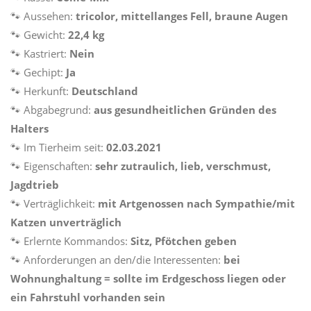
🐾
Aussehen:
tricolor, mittellanges Fell, braune Augen
🐾
Gewicht:
22,4 kg
🐾
Kastriert:
Nein
🐾
Gechipt:
Ja
🐾
Herkunft:
Deutschland
🐾
Abgabegrund:
aus gesundheitlichen Gründen des
Halters
🐾
Im Tierheim seit:
02.03.2021
🐾
Eigenschaften:
sehr zutraulich, lieb, verschmust,
Jagdtrieb
🐾
Verträglichkeit:
mit Artgenossen nach Sympathie/mit
Katzen unverträglich
🐾
Erlernte Kommandos:
Sitz, Pfötchen geben
🐾
Anforderungen an den/die Interessenten:
bei
Wohnunghaltung = sollte im Erdgeschoss liegen oder
ein Fahrstuhl vorhanden sein