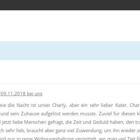
 09.11.2018 bei uns
ie die Nacht ist unser Charly, aber ein sehr lieber Kater. Cha
 und sein Zuhause aufgelöst werden musste. Zuviel für diesen k
d jetzt liebe Menschen gefragt, die Zeit und Geduld haben, den t
lich sehr lieb, braucht aber ganz viel Zuwendung, um ihn wieder z
ird nur in reine Wohnungshaltung vermittelt, wo man viel Zeit f