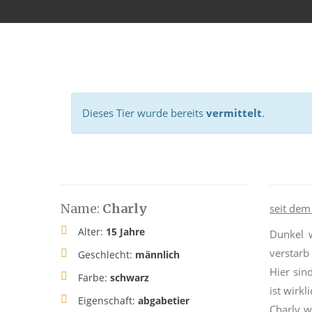
Dieses Tier wurde bereits
vermittelt
.
Name:
Charly
seit dem
Alter:
15 Jahre
Dunkel w
verstarb
Geschlecht:
männlich
Hier sin
Farbe:
schwarz
ist wirk
Eigenschaft:
abgabetier
Charly w