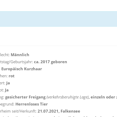
lecht:
Männlich
tstag/Geburtsjahr:
ca. 2017 geboren
:
Europäisch Kurzhaar
ehen:
rot
ert:
Ja
pt:
Ja
ng:
gesicherter Freigang
(verkehrsberuhigte Lage)
, einzeln oder
begrund:
Herrenloses Tier
erheim seit/Herkunft:
21.07.2021, Falkensee