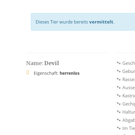
Dieses Tier wurde bereits
vermittelt
.
Name:
Devil
🐾 Gesch
🐾 Gebur
Eigenschaft:
herrenlos
🐾 Rasse
🐾 Auss
🐾 Kastri
🐾 Gechi
🐾 Haltu
🐾 Abga
🐾 Im Ti