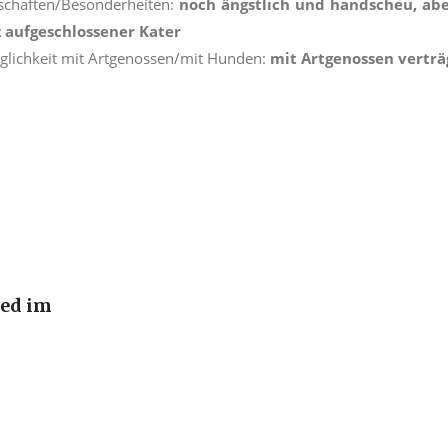
schaften/Besonderheiten:
noch ängstlich und handscheu, abe
z aufgeschlossener Kater
glichkeit mit Artgenossen/mit Hunden:
mit Artgenossen vertr
ied im