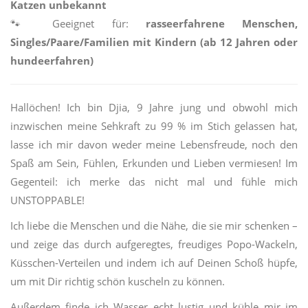
Katzen unbekannt
🐾
Geeignet für:
rasseerfahrene Menschen,
Singles/Paare/Familien mit Kindern (ab 12 Jahren oder
hundeerfahren)
Hallöchen! Ich bin Djia, 9 Jahre jung und obwohl mich
inzwischen meine Sehkraft zu 99 % im Stich gelassen hat,
lasse ich mir davon weder meine Lebensfreude, noch den
Spaß am Sein, Fühlen, Erkunden und Lieben vermiesen! Im
Gegenteil: ich merke das nicht mal und fühle mich
UNSTOPPABLE!
Ich liebe die Menschen und die Nähe, die sie mir schenken –
und zeige das durch aufgeregtes, freudiges Popo-Wackeln,
Küsschen-Verteilen und indem ich auf Deinen Schoß hüpfe,
um mit Dir richtig schön kuscheln zu können.
Außerdem finde ich Wasser echt lustig und kühle mir im