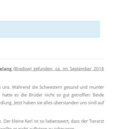
selang
(Bredow) gefunden, ca. im September 2018
 zu uns. Während die Schwestern gesund und munter
tte es die Brüder nicht so gut getroffen: Beide
lung. Jetzt haben sie alles überstanden uns sind auf
 Der kleine Kerl ist so liebenswert, dass der Tierarzt
wollte er nicht aufhören zu schnurren.