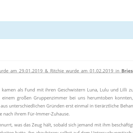
urde am 29.01.2019 & Ritchie wurde am 01.02.2019 in
Brie
 kamen als Fund mit ihren Geschwistern Luna, Lulu und Lilli
n einem großen Gruppenzimmer bei uns herumtoben konnten, ha
aus unterschiedlichen Gründen erst einmal in tierärztliche Behand
e nach ihrem Für-Immer-Zuhause.
hnurrt, was das Zeug hält, sobald sich jemand mit ihm beschäftigt.
gkeiten hatte, ihn abzuhören: selbst auf dem Untersuchungstisch 