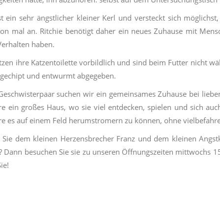
ist ein sehr ängstlicher kleiner Kerl und versteckt sich möglichst
on mal an. Ritchie benötigt daher ein neues Zuhause mit Mensch
Verhalten haben.
tzen ihre Katzentoilette vorbildlich und sind beim Futter nicht wä
 gechipt und entwurmt abgegeben.
Geschwisterpaar suchen wir ein gemeinsames Zuhause bei lieben
re ein großes Haus, wo sie viel entdecken, spielen und sich au
re es auf einem Feld herumstromern zu können, ohne vielbefahre
Sie dem kleinen Herzensbrecher Franz und dem kleinen Angstk
 Dann besuchen Sie sie zu unseren Öffnungszeiten mittwochs 15
ie!