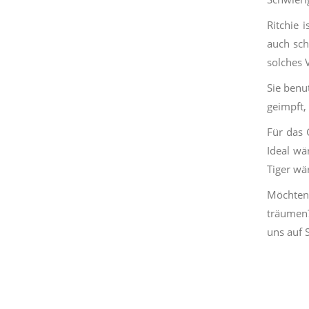
Ritchie 
auch sch
solches 
Sie benu
geimpft,
Für das 
Ideal wä
Tiger wä
Möchten 
träumen?
uns auf S