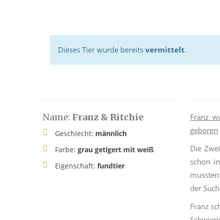
Dieses Tier wurde bereits
vermittelt
.
Name:
Franz & Ritchie
Franz w
geboren
Geschlecht:
männlich
Die Zwei
Farbe:
grau getigert mit weiß
schon i
Eigenschaft:
fundtier
mussten 
der Such
Franz sc
Schwieri