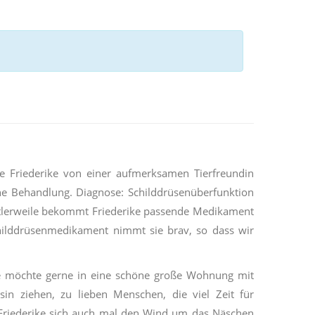
 Friederike von einer aufmerksamen Tierfreundin
iche Behandlung. Diagnose: Schilddrüsenüberfunktion
ittlerweile bekommt Friederike passende Medikament
hilddrüsenmedikament nimmt sie brav, so dass wir
Sie möchte gerne in eine schöne große Wohnung mit
sin ziehen, zu lieben Menschen, die viel Zeit für
 Friederike sich auch mal den Wind um das Näschen