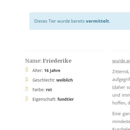
Dieses Tier wurde bereits
vermittelt
.
Name:
Friederike
wurde a
Alter:
16 Jahre
Zittern
aufgegri
Geschlecht:
weiblich
(daher s
Farbe:
rot
und imm
Eigenschaft:
fundtier
hoffen, 
Eine gan
mindeste
Kuschele