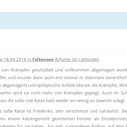
m 18.04.2018 in
Falkensee
(Erfurter Str.) gefunden
d, von Krämpfen geschüttelt und vollkommen abgemagert wurde
ffen und musste dann auch erst einmal in stationäre tierärztli
o abgemagert) und epileptische Anfälle (darum die Krämpfe). M
erhin wird sie nicht mehr von Krämpfen geplagt. Auch ihr Sc
dass die süße rote Katze bald wieder ein wenig an Gewicht zulegt.
z süße Katze ist Friederike, sehr verschmust und zutraulich. 
ns einem katzengerecht gesicherten Fenster als Einzelprinzes
inheiten für sie haben. Ein evtl. vorhandener Balkon, auf dem