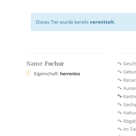
Dieses Tier wurde bereits
vermittelt
.
Name:
Fuchur
🐾 Gesch
🐾 Gebur
Eigenschaft:
herrenlos
🐾 Rasse
🐾 Auss
🐾
Kastri
🐾 Gechi
🐾 Haltu
🐾 Abga
🐾 Im Ti