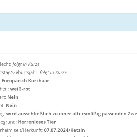
lecht:
folgt in Kürze
tstag/Geburtsjahr:
folgt in Kürze
:
Europäisch Kurzhaar
ehen:
weiß-rot
ert:
Nein
pt:
Nein
ng:
wird ausschließlich zu einer altersmäßig passenden Zwe
begrund:
Herrenloses Tier
erheim seit/Herkunft:
07.07.2024/Ketzin