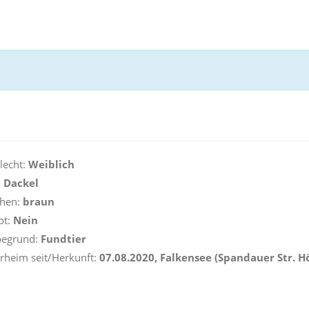
lecht:
Weiblich
:
Dackel
hen:
braun
pt:
Nein
begrund:
Fundtier
erheim seit/Herkunft:
07.08.2020, Falkensee (Spandauer Str. 