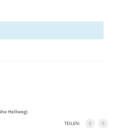
Höhe Hellweg
)
TEILEN: