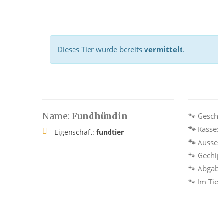
Dieses Tier wurde bereits
vermittelt
.
Name:
Fundhündin
🐾 Gesch
🐾
Rasse
Eigenschaft:
fundtier
🐾
Ausse
🐾 Gechi
🐾 Abga
🐾 Im Ti