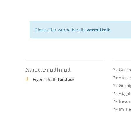
Dieses Tier wurde bereits
vermittelt
.
Name:
Fundhund
🐾 Gesch
🐾
Ausse
Eigenschaft:
fundtier
🐾 Gechi
🐾 Abga
🐾 Beson
🐾 Im Ti