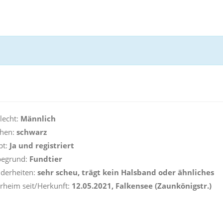
lecht:
Männlich
hen:
schwarz
pt:
Ja und registriert
begrund:
Fundtier
derheiten:
sehr scheu, trägt kein Halsband oder ähnliches
erheim seit/Herkunft:
12.05.2021, Falkensee (Zaunkönigstr.)