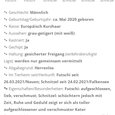
Futschi
Futschi
Schnitzel
Schnitzel
Schnitzel
Schnitzel
🐾 Geschlecht:
Männlich
🐾 Geburtstag/Geburtsjahr:
ca. Mai 2020 geboren
🐾 Rasse:
Europäisch Kurzhaar
🐾 Aussehen:
grau-getigert (mit weiß)
🐾 Kastriert:
Ja
🐾 Gechipt:
Ja
🐾 Haltung:
gesicherter Freigang
(verkehrsberuhigte
Lage),
werden nur gemeinsam vermittelt
🐾 Abgabegrund:
Herrenlos
🐾 Im Tierheim seit/Herkunft:
Futschi seit
26.03.2021/Nauen; Schnitzel seit 24.02.2021/Falkensee
🐾
Eigenschaften/Besonderheiten:
Futschi: aufgeschlossen,
lieb, verschmust; Schnitzel: schüchtern jedoch mit
Zeit, Ruhe und Geduld zeigt er sich als toller
aufgeschlossener und verschmuster Kater