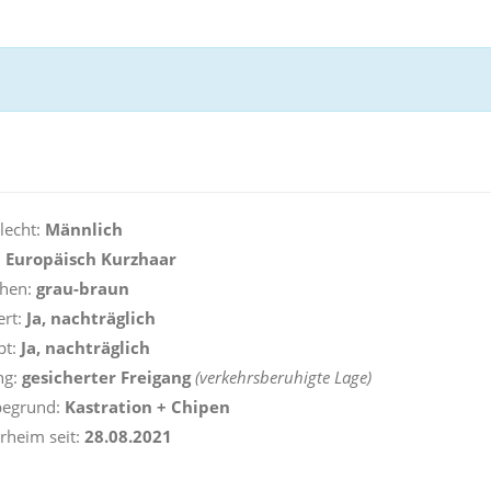
lecht:
Männlich
:
Europäisch Kurzhaar
ehen:
grau-braun
ert:
Ja, nachträglich
pt:
Ja, nachträglich
ng:
gesicherter Freigang
(verkehrsberuhigte Lage)
begrund:
Kastration + Chipen
erheim seit:
28.08.2021