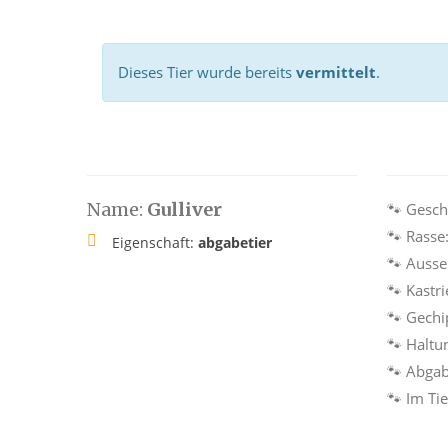
Dieses Tier wurde bereits
vermittelt
.
Name:
Gulliver
🐾 Gesch
🐾 Rasse
Eigenschaft:
abgabetier
🐾 Auss
🐾 Kastri
🐾 Gechi
🐾 Haltu
🐾 Abga
🐾 Im Ti