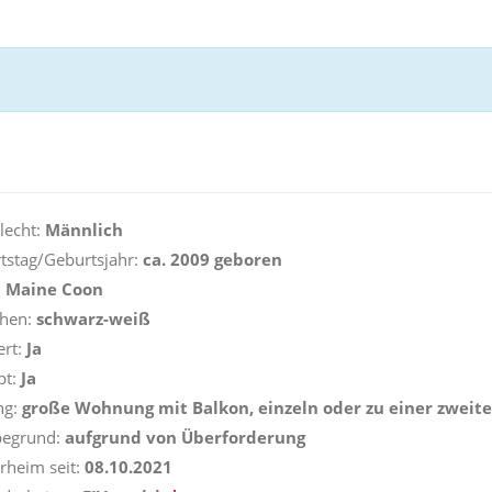
lecht:
Männlich
tstag/Geburtsjahr:
ca. 2009 geboren
:
Maine Coon
ehen:
schwarz-weiß
ert:
Ja
pt:
Ja
ng:
große Wohnung mit Balkon, einzeln oder
zu einer zweit
begrund:
aufgrund von Überforderung
erheim seit:
08.10.2021