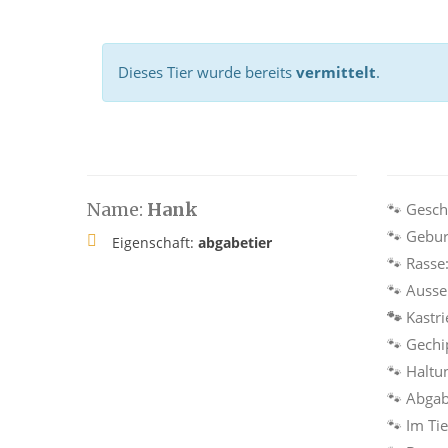
Dieses Tier wurde bereits
vermittelt
.
Name:
Hank
🐾 Gesch
🐾 Gebur
Eigenschaft:
abgabetier
🐾 Rasse
🐾 Auss
🐾
Kastri
🐾 Gechi
🐾 Haltu
🐾 Abga
🐾 Im Ti