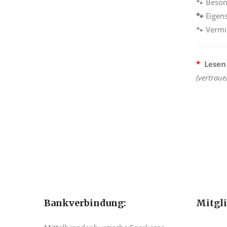
🐾 Beson
🐾
Eigens
🐾 Vermi
*
Lesen 
(vertraue
Bankverbindung:
Mitgl