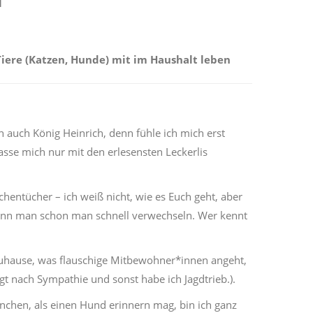
l
Tiere (Katzen, Hunde) mit im Haushalt leben
 auch König Heinrich, denn fühle ich mich erst
se mich nur mit den erlesensten Leckerlis
hentücher – ich weiß nicht, wie es Euch geht, aber
Kann man schon man schnell verwechseln. Wer kennt
uhause, was flauschige Mitbewohner*innen angeht,
t nach Sympathie und sonst habe ich Jagdtrieb.).
hen, als einen Hund erinnern mag, bin ich ganz