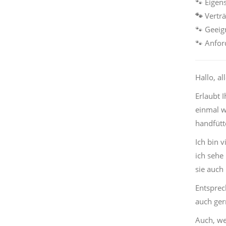
🐾
Eigens
🐾
Verträ
🐾
Geeign
🐾
Anford
Hallo, al
Erlaubt 
einmal w
handfütt
Ich bin 
ich sehe
sie auch 
Entsprec
auch ger
Auch, we