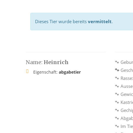
Dieses Tier wurde bereits
vermittelt
.
Name:
Heinrich
🐾
Geburt
🐾
Gesch
Eigenschaft:
abgabetier
🐾
Rasse
🐾
Ausse
🐾
Gewic
🐾
Kastri
🐾
Gechi
🐾
Abgab
🐾
Im Tie