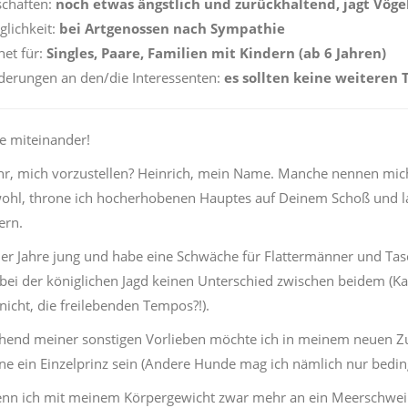
chaften:
noch etwas ängstlich und zurückhaltend, jagt Vöge
glichkeit:
bei Artgenossen nach Sympathie
et für:
Singles, Paare, Familien mit Kindern (ab 6 Jahren)
erungen an den/die Interessenten:
es sollten keine weiteren 
le miteinander!
Ihr, mich vorzustellen? Heinrich, mein Name. Manche nennen mich
ohl, throne ich hocherhobenen Hauptes auf Deinem Schoß und las
ern.
vier Jahre jung und habe eine Schwäche für Flattermänner und Tasc
 bei der königlichen Jagd keinen Unterschied zwischen beidem (
nicht, die freilebenden Tempos?!).
hend meiner sonstigen Vorlieben möchte ich in meinem neuen Z
ne ein Einzelprinz sein (Andere Hunde mag ich nämlich nur beding
nn ich mit meinem Körpergewicht zwar mehr an ein Meerschweinc