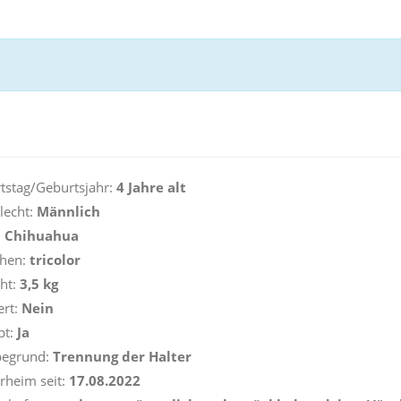
stag/Geburtsjahr:
4 Jahre alt
lecht:
Männlich
:
Chihuahua
hen:
tricolor
ht:
3,5 kg
ert:
Nein
pt:
Ja
egrund:
Trennung der Halter
rheim seit:
17.08.2022