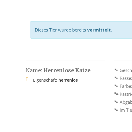
Dieses Tier wurde bereits
vermittelt
.
Name:
Herrenlose Katze
🐾 Gesch
🐾 Rasse
Eigenschaft:
herrenlos
🐾 Farbe
🐾
Kastri
🐾 Abga
🐾 Im Ti