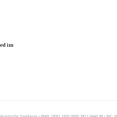
ied im
nburgische Sparkasse • IBAN: DE81 1605 0000 3812 0440 98 • BIC