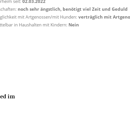
erheim seit:
02.03.2022
schaften:
noch sehr ängstlich, benötigt viel Zeit und Geduld
äglichkeit mit Artgenossen/mit Hunden:
verträglich mit Artge
ttelbar in Haushalten mit Kindern:
Nein
ied im