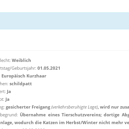
lecht:
Weiblich
tstag/Geburtsjahr:
01.05.2021
:
Europäisch Kurzhaar
ehen:
schildpatt
ert:
Ja
pt:
Ja
ng:
gesicherter Freigang
(verkehrsberuhigte Lage)
, wird nur z
begrund:
Übernahme eines Tierschutzvereins; dortige Ab
nlage, wodurch die Katzen im Herbst/Winter nicht mehr v