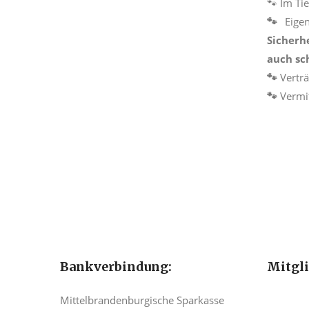
🐾 Im Ti
🐾
Eige
Sicherh
auch sc
🐾
Vertr
🐾
Vermi
Bankverbindung:
Mitgl
Mittelbrandenburgische Sparkasse