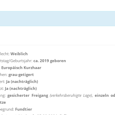
lecht:
Weiblich
tstag/Geburtsjahr:
ca. 2019 geboren
:
Europäisch Kurzhaar
ehen:
grau-getigert
ert:
Ja (nachträglich)
pt:
Ja (nachträglich)
ung:
gesicherter Freigang
(verkehrsberuhigte Lage)
,
einzeln o
tze
begrund:
Fundtier