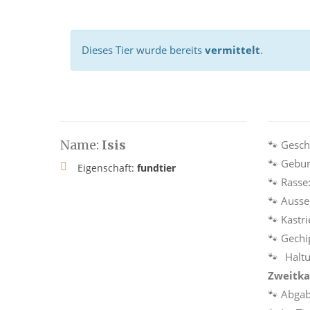
Dieses Tier wurde bereits
vermittelt
.
Name:
Isis
🐾 Gesch
🐾 Gebur
Eigenschaft:
fundtier
🐾 Rasse
🐾 Auss
🐾 Kastri
🐾 Gechi
🐾 Halt
Zweitka
🐾 Abga