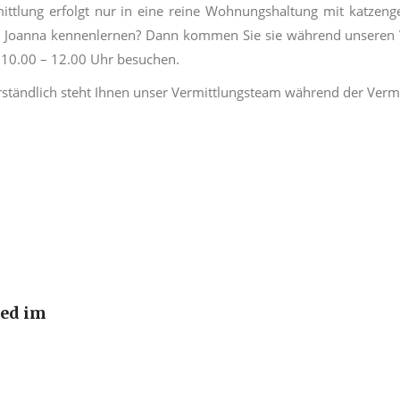
ittlung erfolgt nur in eine reine Wohnungshaltung mit
katzeng
n
Joanna
kennenlernen? Dann kommen Sie sie während unseren V
 10.00
–
12.00 Uhr besuchen.
rständlich steht Ihnen unser Vermittlungsteam während der Vermit
ied im