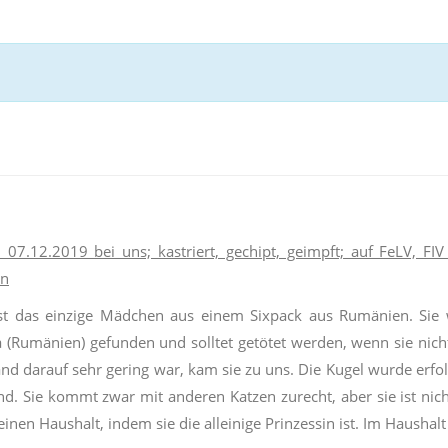
 07.12.2019 bei uns; kastriert, gechipt, geimpft; auf FeLV, FI
en
st das einzige Mädchen aus einem Sixpack aus Rumänien. Sie
a
(Rumänien) gefunden und solltet getötet werden, wenn sie nicht
nd darauf sehr gering war, kam sie zu uns. Die Kugel wurde erfol
nd. Sie kommt zwar mit anderen Katzen zurecht, aber sie ist nich
einen Haushalt, indem sie die alleinige Prinzessin ist. Im Haushal