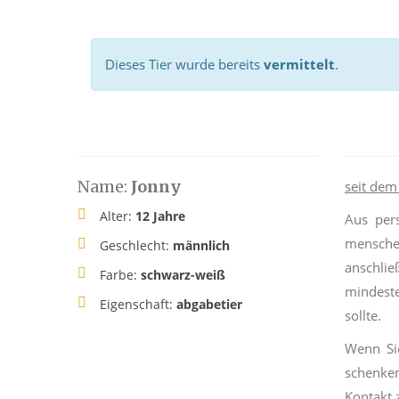
Dieses Tier wurde bereits
vermittelt
.
Name:
Jonny
seit dem
Alter:
12 Jahre
Aus pers
mensche
Geschlecht:
männlich
anschli
Farbe:
schwarz-weiß
mindeste
Eigenschaft:
abgabetier
sollte.
Wenn Si
schenke
Kontakt 