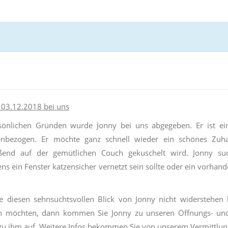
 03.12.2018 bei uns
önlichen Gründen wurde Jonny bei uns abgegeben. Er ist ein 
nbezogen. Er möchte ganz schnell wieder ein schönes Zuh
eßend auf der gemütlichen Couch gekuschelt wird. Jonny s
ns ein Fenster katzensicher vernetzt sein sollte oder ein vorhand
e diesen sehnsuchtsvollen Blick von Jonny nicht widersteh
n möchten, dann kommen Sie Jonny zu unseren Öffnungs- un
zu ihm auf. Weitere Infos bekommen Sie von unserem Vermittlungs