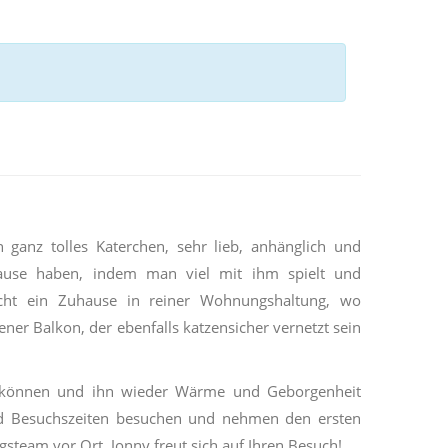
ganz tolles Katerchen, sehr lieb, anhänglich und
ause haben, indem man viel mit ihm spielt und
ucht ein Zuhause in reiner Wohnungshaltung, wo
ener Balkon, der ebenfalls katzensicher vernetzt sein
en können und ihn wieder Wärme und Geborgenheit
d Besuchszeiten besuchen und nehmen den ersten
team vor Ort, Jonny freut sich auf Ihren Besuch!