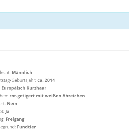
lecht:
Männlich
tstag/Geburtsjahr:
ca. 2014
:
Europäisch Kurzhaar
ehen:
rot-getigert mit weißen Abzeichen
ert:
Nein
pt:
Ja
ng:
Freigang
begrund:
Fundtier