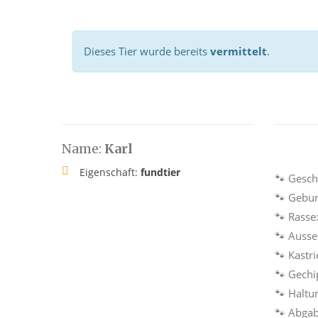
Dieses Tier wurde bereits
vermittelt
.
Name:
Karl
Eigenschaft:
fundtier
🐾 Gesch
🐾 Gebur
🐾 Rasse
🐾 Auss
🐾 Kastri
🐾 Gechi
🐾 Haltu
🐾 Abga