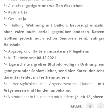
🐾 Aussehen:
getigert mit weißen Abzeichen
🐾 Kastriert:
Ja
🐾 Gechipt:
Ja
🐾 Haltung:
Wohnung mit Balkon, bevorzugt einzeln,
aber wäre auch sozial gegenüber anderen Katzen
(sollten jedoch auch schon Senioren sein); ruhiger
Haushalt
🐾 Abgabegrund:
Halterin musste ins Pflegeheim
🐾 Im Tierheim seit:
08.12.2021
🐾 Eigenschaften:
großes Blutbild völlig in Ordnung, ein
ganz gesunder Senior; lieber, sensibler Kater, der sehr
darunter leidet im Tierheim zu sein
🐾 Verträglichkeit mit Artgenossen/mit Hunden:
mit
Artgenossen und Hunden unbekannt
🐾 Vermittelbar in Haushalten mit Kindern:
Ja, ab 12 Jahren
TEILEN: