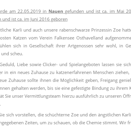
rde am 22.05.2019 in
Nauen
gefunden und ist ca. im Mai 2
 und ist ca. im Juni 2016 geboren
tliche Karli und auch unsere rabenschwarze Prinzessin Zoe hat
losten Katzen vom Verein Falkensee Osthavelland aufgenommen
ühlen sich in Gesellschaft ihrer Artgenossen sehr wohl, in 
h und scheu.
 Geduld, Liebe sowie Clicker- und Spielangeboten lassen sie sic
r in ein neues Zuhause zu katzenerfahrenen Menschen ziehen, d
eue Zuhause sollte ihnen die Möglichkeit geben, Freigang geni
innen gehalten werden, bis sie eine gefestigte Bindung zu ihre
ät Sie unser Vermittlungsteam hierzu ausführlich zu unseren Öf
.
ie sich vorstellen, die schüchterne Zoe und den ängstlichen Karli
ngegebenen Zeiten, um zu schauen, ob die Chemie stimmt. Wir fr