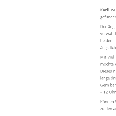
Karli
wu
gefunden
Der ängs
verwahr
beiden f
ängstlic
Mit viel
möchte e
Dieses n
lange dr
Gern ber
– 12 Uhr
Können S
zu den a