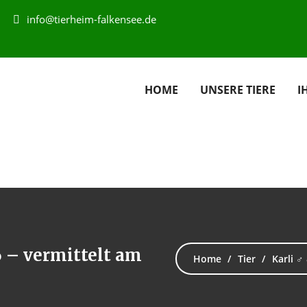
info@tierheim-falkensee.de
HOME
UNSERE TIERE
I
6 – vermittelt am
Home
Tier
Karli ♂