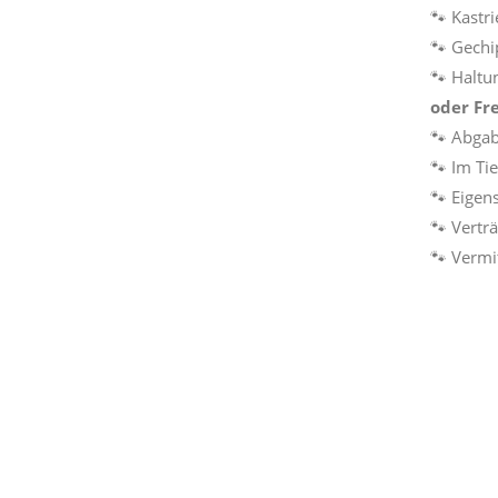
🐾 Kastri
🐾 Gechi
🐾 Haltu
oder Fr
🐾 Abga
🐾 Im Ti
🐾 Eigen
🐾 Vertr
🐾 Vermi