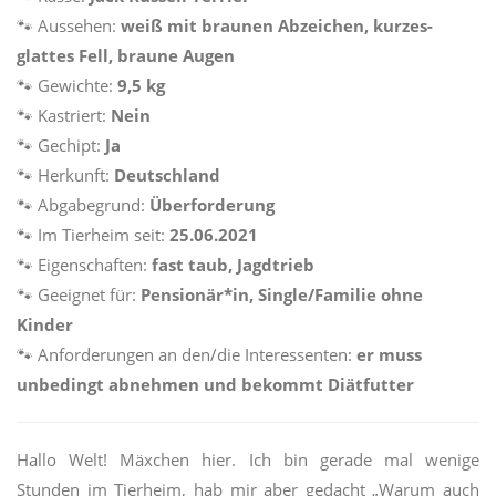
🐾
Aussehen:
weiß mit braunen Abzeichen, kurzes-
glattes Fell, braune Augen
🐾
Gewichte:
9,5 kg
🐾
Kastriert:
Nein
🐾
Gechipt:
Ja
🐾
Herkunft:
Deutschland
🐾
Abgabegrund:
Überforderung
🐾
Im Tierheim seit:
25.06.2021
🐾
Eigenschaften:
fast taub, Jagdtrieb
🐾
Geeignet für:
Pensionär*in, Single/Familie ohne
Kinder
🐾
Anforderungen an den/die Interessenten:
er muss
unbedingt abnehmen und bekommt Diätfutter
Hallo Welt! Mäxchen hier. Ich bin gerade mal wenige
Stunden im Tierheim, hab mir aber gedacht „Warum auch