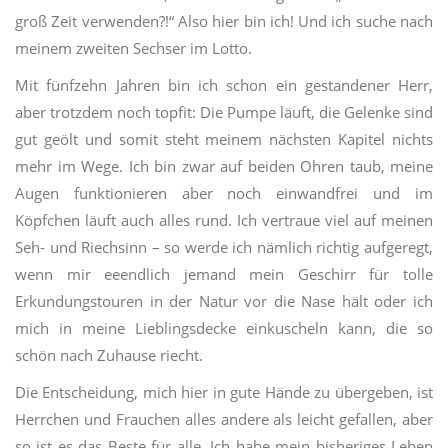
groß Zeit verwenden?!“ Also hier bin ich! Und ich suche nach
meinem zweiten Sechser im Lotto.
Mit fünfzehn Jahren bin ich schon ein gestandener Herr,
aber trotzdem noch topfit: Die Pumpe läuft, die Gelenke sind
gut geölt und somit steht meinem nächsten Kapitel nichts
mehr im Wege. Ich bin zwar auf beiden Ohren taub, meine
Augen funktionieren aber noch einwandfrei und im
Köpfchen läuft auch alles rund. Ich vertraue viel auf meinen
Seh- und Riechsinn – so werde ich nämlich richtig aufgeregt,
wenn mir eeendlich jemand mein Geschirr für tolle
Erkundungstouren in der Natur vor die Nase hält oder ich
mich in meine Lieblingsdecke einkuscheln kann, die so
schön nach Zuhause riecht.
Die Entscheidung, mich hier in gute Hände zu übergeben, ist
Herrchen und Frauchen alles andere als leicht gefallen, aber
so ist es das Beste für alle. Ich habe mein bisheriges Leben