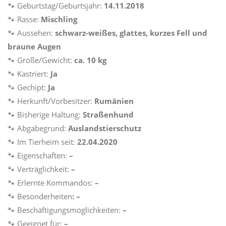
🐾
Geburtstag/Geburtsjahr:
14.11.2018
🐾
Rasse:
Mischling
🐾
Aussehen:
schwarz-weißes, glattes, kurzes Fell und
braune Augen
🐾
Größe/Gewicht:
ca. 10 kg
🐾
Kastriert:
Ja
🐾
Gechipt:
Ja
🐾
Herkunft/Vorbesitzer:
Rumänien
🐾
Bisherige Haltung:
Straßenhund
🐾
Abgabegrund:
Auslandstierschutz
🐾
Im Tierheim seit:
22.04.2020
🐾
Eigenschaften:
–
🐾
Verträglichkeit:
–
🐾
Erlernte Kommandos:
–
🐾
Besonderheiten
: –
🐾
Beschäftigungsmöglichkeiten:
–
🐾
Geeignet für:
–