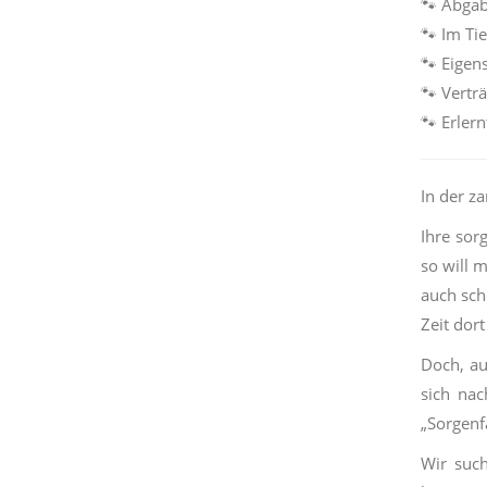
🐾
Abgab
🐾
Im Tie
🐾
Eigens
🐾
Verträ
🐾
Erler
In der z
Ihre sor
so will 
auch sch
Zeit dort
Doch, au
sich na
„Sorgenf
Wir such