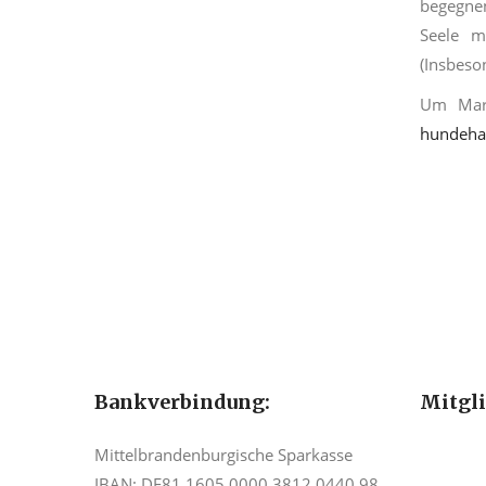
begegnen
Seele m
(Insbeso
Um Mart
hundeha
Bankverbindung:
Mitgl
Mittelbrandenburgische Sparkasse
IBAN: DE81 1605 0000 3812 0440 98