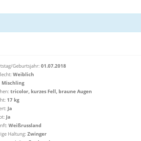
stag/Geburtsjahr:
01.07.2018
lecht:
Weiblich
:
Mischling
hen:
tricolor, kurzes Fell, braune Augen
ht:
17 kg
ert:
Ja
pt:
Ja
nft:
Weißrussland
ige Haltung:
Zwinger