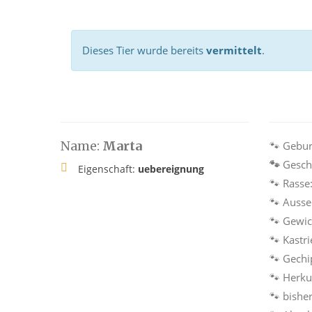
Dieses Tier wurde bereits
vermittelt
.
Name:
Marta
🐾
Geburt
🐾
Gesch
Eigenschaft:
uebereignung
🐾
Rasse
🐾
Ausse
🐾
Gewic
🐾
Kastri
🐾
Gechi
🐾
Herku
🐾
bisher