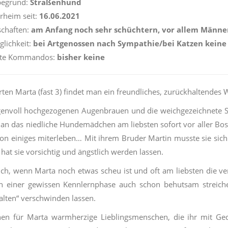
egrund:
Straßenhund
rheim seit:
16.06.2021
chaften:
am Anfang noch sehr schüchtern, vor allem Männ
glichkeit:
bei Artgenossen nach Sympathie/bei Katzen kein
nte Kommandos:
bisher keine
arten Marta (fast 3) findet man ein freundliches, zurückhaltendes 
genvoll hochgezogenen Augenbrauen und die weichgezeichnete S
man das niedliche Hundemädchen am liebsten sofort vor aller Bo
on einiges miterleben… Mit ihrem Bruder Martin musste sie sich
 hat sie vorsichtig und ängstlich werden lassen.
ch, wenn Marta noch etwas scheu ist und oft am liebsten die vert
ch einer gewissen Kennlernphase auch schon behutsam streich
alten“ verschwinden lassen.
en für Marta warmherzige Lieblingsmenschen, die ihr mit Ged