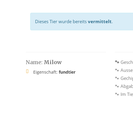
Dieses Tier wurde bereits
vermittelt
.
Name:
Milow
🐾
Gesch
🐾
Ausse
Eigenschaft:
fundtier
🐾
Gechi
🐾
Abgab
🐾
Im Tie