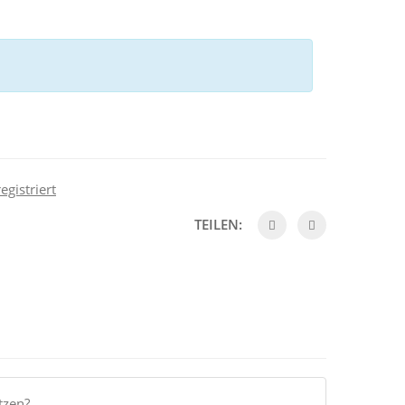
egistriert
TEILEN:
tzen?