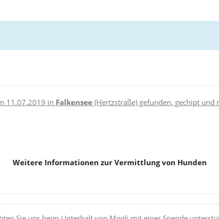
m 11.07.2019 in
Falkensee
(Hertzstraße) gefunden, gechipt und r
Weitere Informationen zur Vermittlung von Hunden
ten Sie uns beim Unterhalt von Mogli mit einer Spende unterstü