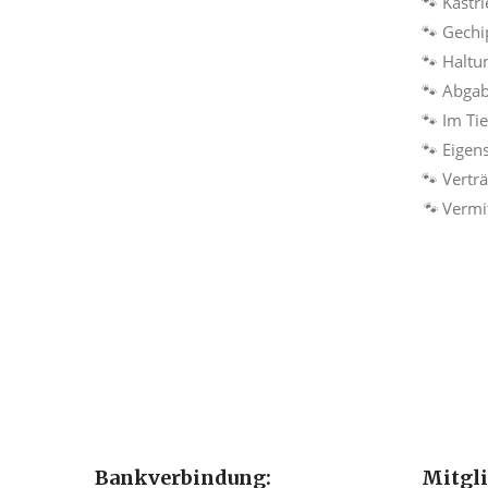
🐾 Kastri
🐾 Gechi
🐾 Haltu
🐾 Abga
🐾 Im Ti
🐾 Eigen
🐾 Vertr
🐾
Vermit
Bankverbindung:
Mitgl