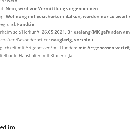
ert:
Nein
pt:
Nein
, wird vor Vermittlung vorgenommen
ng:
Wohnung mit gesichertem Balkon, werden nur zu zweit 
begrund:
Fundtier
erheim seit/Herkunft:
26.05.2021, Brieselang (MK gefunden am
schaften/Besonderheiten:
neugierig, verspielt
äglichkeit mit Artgenossen/mit Hunden:
mit Artgenossen vertr
telbar in Haushalten mit Kindern:
Ja
ied im