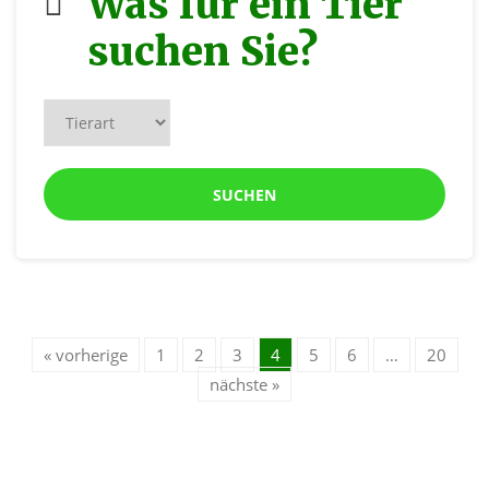
Was für ein Tier
suchen Sie?
SUCHEN
« vorherige
1
2
3
4
5
6
…
20
nächste »