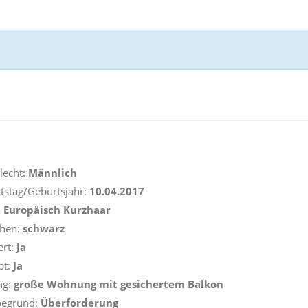
lecht:
Männlich
tstag/Geburtsjahr:
10.04.2017
:
Europäisch Kurzhaar
ehen:
schwarz
ert:
Ja
pt:
Ja
ng:
große Wohnung mit gesichertem Balkon
begrund:
Überforderung