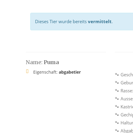
Dieses Tier wurde bereits
vermittelt
.
Name:
Puma
Eigenschaft:
abgabetier
🐾 Gesch
🐾 Gebur
🐾 Rasse
🐾 Auss
🐾 Kastri
🐾 Gechi
🐾 Haltu
🐾 Abga