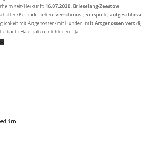
rheim seit/Herkunft:
16.07.2020, Brieselang-Zeestow
chaften/Besonderheiten:
verschmust, verspielt, aufgeschloss
äglichkeit mit Artgenossen/mit Hunden:
mit Artgenossen vertr
ttelbar in Haushalten mit Kindern:
Ja
deo
den
ied im