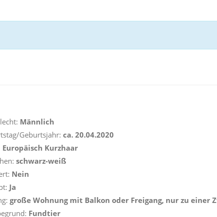
echt:
Männlich
tstag/Geburtsjahr:
ca. 20.04.2020
:
Europäisch Kurzhaar
hen:
schwarz-weiß
ert:
Nein
pt:
Ja
ng:
große Wohnung mit Balkon oder Freigang, nur zu einer 
egrund:
Fundtier