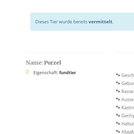
Dieses Tier wurde bereits
vermittelt
.
Name:
Purzel
Eigenschaft:
fundtier
🐾
Geschl
🐾
Gebur
🐾
Rasse
🐾
Ausse
Mit
dem
🐾
Kastri
Laden
🐾
Gechi
des
Videos
🐾
Haltu
akzept
🐾
Abgab
ieren