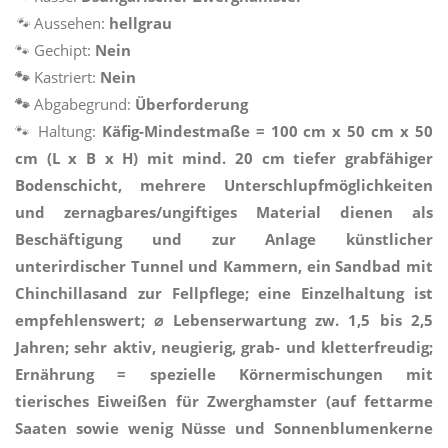
🐾
Aussehen:
hellgrau
🐾 Gechipt:
Nein
🐾
Kastriert:
Nein
🐾
Abgabegrund:
Überforderung
🐾 Haltung:
Käfig-Mindestmaße = 100 cm x 50 cm x 50
cm (L x B x H) mit mind. 20 cm tiefer grabfähiger
Bodenschicht, mehrere Unterschlupfmöglichkeiten
und zernagbares/ungiftiges Material dienen als
Beschäftigung und zur Anlage künstlicher
unterirdischer Tunnel und Kammern, ein Sandbad mit
Chinchillasand zur Fellpflege; eine Einzelhaltung ist
empfehlenswert; ⌀ Lebenserwartung zw. 1,5 bis 2,5
Jahren; sehr aktiv, neugierig, grab- und kletterfreudig;
Ernährung = spezielle Körnermischungen mit
tierisches Eiweißen für Zwerghamster (auf fettarme
Saaten sowie wenig Nüsse und Sonnenblumenkerne