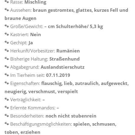
🐾
Rasse:
Mischling
🐾
Aussehen:
braun gestromtes, glattes, kurzes Fell und
braune Augen
🐾
Größe/Gewicht:
–
cm Schulterhöhe/ 5,3 kg
🐾
Kastriert:
Nein
🐾
Gechipt:
Ja
🐾
Herkunft/Vorbesitzer:
Rumänien
🐾
Bisherige Haltung:
Straßenhund
🐾
Abgabegrund:
Auslandstierschutz
🐾
Im Tierheim seit:
07.11.2019
🐾
Eigenschaften:
flauschig, lieb, zutraulich, aufgeweckt,
neugierig, verschmust, verspielt
🐾
Verträglichkeit:
–
🐾
Erlernte Kommandos:
–
🐾
Besonderheiten:
noch nicht stubenrein
🐾
Beschäftigungsmöglichkeiten:
spielen, schmusen,
toben, erziehen