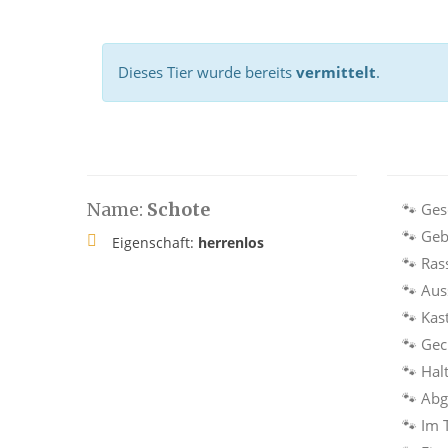
Dieses Tier wurde bereits
vermittelt
.
Name:
Schote
🐾 Ges
🐾 Geb
Eigenschaft:
herrenlos
🐾 Ras
🐾 Au
🐾 Kast
🐾 Gec
🐾 Hal
🐾 Ab
🐾 Im 