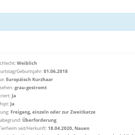
chlecht:
Weiblich
urtstag/Geburtsjahr:
01.06.2018
se:
Europäisch Kurzhaar
ssehen:
grau-gestromt
riert:
Ja
hipt:
Ja
tung:
Freigang, einzeln oder zur Zweitkatze
gabegrund:
Überforderung
Tierheim seit/Herkunft:
18.04.2020, Nauen