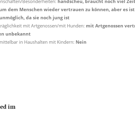
enschaften/Besonderheiten:
handscheu, braucht noch viel Zei
um dem Menschen wieder vertrauen zu können, aber es ist 
unmöglich, da sie noch jung ist
träglichkeit mit Artgenossen/mit Hunden:
mit Artgenossen vert
en unbekannt
mittelbar in Haushalten mit Kindern:
Nein
ied im