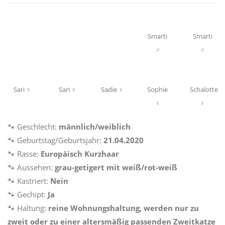
Smarti
Smarti
♂
♂
Sari ♀
Sari ♀
Sadie ♀
Sophie
Schalotte
♀
♀
🐾 Geschlecht:
männlich/weiblich
🐾 Geburtstag/Geburtsjahr:
21.04.2020
🐾 Rasse:
Europäisch Kurzhaar
🐾 Aussehen:
grau-getigert mit weiß/rot-weiß
🐾 Kastriert:
Nein
🐾 Gechipt:
Ja
🐾 Haltung:
reine
Wohnungshaltung, werden nur zu
Mit
dem
zweit oder zu einer altersmäßig passenden Zweitkatze