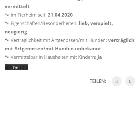
Laden
vermittelt
des
Videos
🐾 Im Tierheim seit:
21.04.2020
akzept
🐾 Eigenschaften/Besonderheiten:
lieb, verspielt,
ieren
neugierig
Sie die
Datens
🐾 Verträglichkeit mit Artgenossen/mit Hunden:
verträglich
chutze
mit Artgenossen/mit Hunden unbekannt
rkläru
ng von
🐾 Vermittelbar in Haushalten mit Kindern:
Ja
YouTu
be.
Mehr
erfahr
TEILEN:
en
Video
laden
YouTub
e immer
entsper