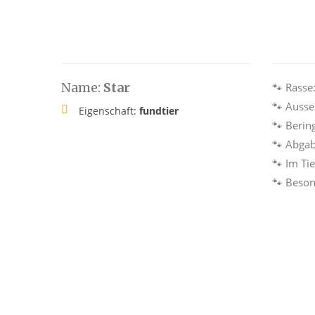
Name:
Star
🐾 Rasse
🐾 Ausse
Eigenschaft:
fundtier
🐾 Berin
🐾 Abga
🐾 Im Ti
🐾 Beson