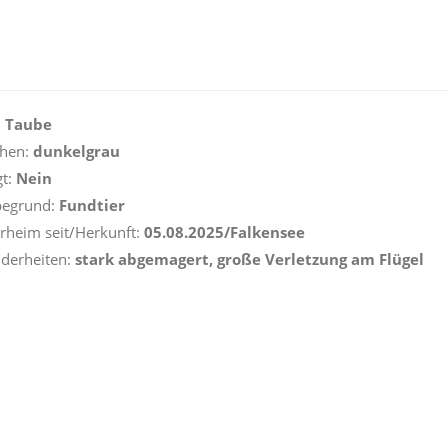
:
Taube
hen:
dunkelgrau
gt:
Nein
begrund:
Fundtier
erheim seit/Herkunft:
05.08.2025/Falkensee
derheiten:
stark abgemagert, große Verletzung am Flügel