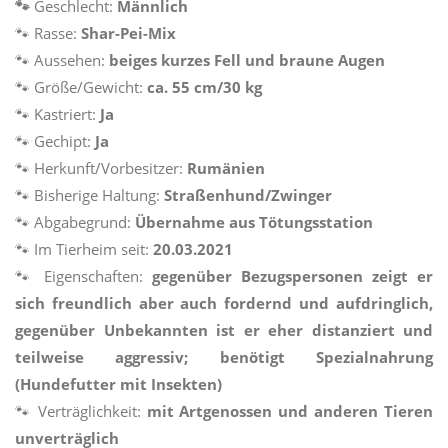
🐾
Geschlecht:
Männlich
🐾
Rasse:
Shar-Pei-Mix
🐾
Aussehen:
beiges kurzes Fell und braune Augen
🐾
Größe/Gewicht:
ca. 55 cm/30 kg
🐾
Kastriert:
Ja
🐾
Gechipt:
Ja
🐾
Herkunft/Vorbesitzer:
Rumänien
🐾
Bisherige Haltung:
Straßenhund/Zwinger
🐾
Abgabegrund:
Übernahme aus Tötungsstation
🐾
Im Tierheim seit:
20.03.2021
🐾
Eigenschaften:
gegenüber Bezugspersonen zeigt er
sich freundlich aber auch fordernd und aufdringlich,
gegenüber Unbekannten ist er eher distanziert und
teilweise aggressiv; benötigt Spezialnahrung
(Hundefutter mit Insekten)
🐾
Verträglichkeit:
mit Artgenossen und anderen Tieren
unverträglich