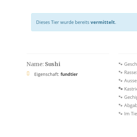
Dieses Tier wurde bereits
vermittelt
.
Name:
Sushi
🐾 Gesch
🐾 Rasse
Eigenschaft:
fundtier
🐾 Auss
🐾
Kastri
🐾 Gechi
🐾 Abga
🐾 Im Ti