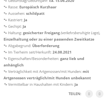
🐾 Geburtstag/Geburtsjahr:
ca. 15.06.2020
🐾 Rasse:
Europäisch Kurzhaar
🐾 Aussehen:
schildpatt
🐾 Kastriert:
Ja
🐾 Gechipt:
Ja
🐾 Haltung:
gesicherter
Freigang
(verkehrsberuhigte Lage)
,
Einzelhaltung oder zu einer passenden Zweitkatze
🐾 Abgabegrund:
Überforderung
🐾 Im Tierheim seit/Herkunft:
24.08.2021
🐾 Eigenschaften/Besonderheiten:
ganz lieb und
anhänglich
🐾 Verträglichkeit mit Artgenossen/mit Hunden:
mit
Artgenossen verträglich/mit Hunden unbekannt
🐾
Vermittelbar in Haushalten mit Kindern:
Ja
TEILEN: