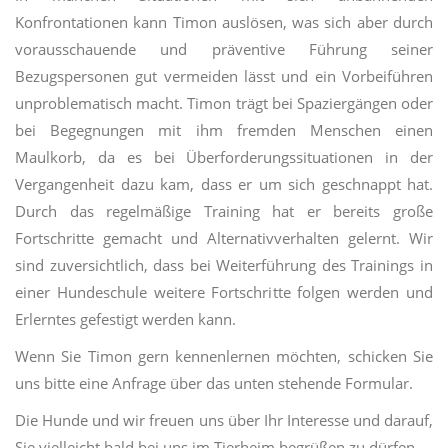
Konfrontationen kann Timon auslösen, was sich aber durch
vorausschauende und präventive Führung seiner
Bezugspersonen gut vermeiden lässt und ein Vorbeiführen
unproblematisch macht. Timon trägt bei Spaziergängen oder
bei Begegnungen mit ihm fremden Menschen einen
Maulkorb, da es bei Überforderungssituationen in der
Vergangenheit dazu kam, dass er um sich geschnappt hat.
Durch das regelmäßige Training hat er bereits große
Mit
Fortschritte gemacht und Alternativverhalten gelernt. Wir
dem
sind zuversichtlich, dass bei Weiterführung des Trainings in
Laden
Mit
dem
des
einer Hundeschule weitere Fortschritte folgen werden und
Videos
Laden
Erlerntes gefestigt werden kann.
akzept
des
Videos
ieren
Wenn Sie Timon gern kennenlernen möchten, schicken Sie
Sie die
akzept
uns bitte eine Anfrage über das unten stehende Formular.
Datens
ieren
chutze
Sie die
Die Hunde und wir freuen uns über Ihr Interesse und darauf,
Datens
rkläru
ng von
chutze
Sie vielleicht bald bei uns im Tierheim begrüßen zu dürfen.