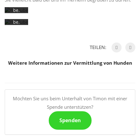
YouTu
rkläru
ng von
be.
YouTu
Mehr
erfahr
be.
Mehr
en
erfahr
en
Video
laden
TEILEN:
Video
laden
Weitere Informationen zur Vermittlung von Hunden
YouTub
e immer
YouTub
entsper
e immer
ren
entsper
ren
Möchten Sie uns beim Unterhalt von Timon mit einer
Spende unterstützen?
Spenden