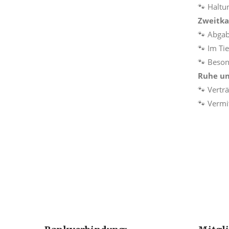
🐾 Haltu
Zweitka
🐾 Abga
🐾 Im Ti
🐾 Beson
Ruhe un
🐾 Vertr
🐾 Vermi