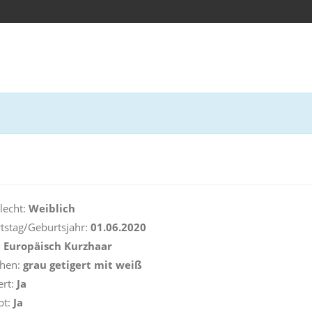
lecht:
Weiblich
tstag/Geburtsjahr:
01.06.2020
:
Europäisch Kurzhaar
ehen:
grau getigert mit weiß
ert:
Ja
pt:
Ja