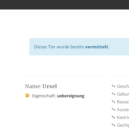
Dieses Tier wurde bereits
vermittelt
.
Name:
Ursel
🐾 Gesch
🐾 Gebur
Eigenschaft:
uebereignung
🐾 Rasse
🐾 Auss
🐾 Kastri
🐾 Gechi