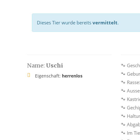
Dieses Tier wurde bereits
vermittelt
.
Name:
Uschi
🐾 Gesch
🐾 Gebur
Eigenschaft:
herrenlos
🐾 Rasse
🐾 Auss
🐾 Kastri
🐾 Gechi
🐾 Haltu
🐾 Abga
🐾 Im Ti