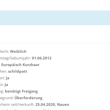
lecht:
Weiblich
tstag/Geburtsjahr:
01.06.2012
:
Europäisch Kurzhaar
ehen:
schildpatt
ert:
Ja
pt:
Ja
ng:
benötigt
Freigang
begrund:
Überforderung
erheim seit/Herkunft:
25.04.2020, Nauen