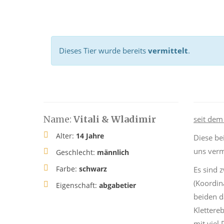
Dieses Tier wurde bereits
vermittelt
.
Name:
Vitali & Wladimir
seit dem
Alter:
14 Jahre
Diese be
uns verm
Geschlecht:
männlich
Farbe:
schwarz
Es sind 
(Koordin
Eigenschaft:
abgabetier
beiden d
Klettere
mit viel