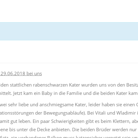
 29.06.2018 bei uns
iden stattlichen rabenschwarzen Kater wurden uns von den Besit
ittelt. Jetzt kam ein Baby in die Familie und die beiden Kater ka
zwei sehr liebe und anschmiegsame Kater, leider haben sie einen 
ationsstörungen der Bewegungsabläufe). Bei Vitali und Wladimir i
amit gut leben. Ein paar Schwierigkeiten gibt es beim Klettern, a
bene bis unter die Decke anbieten. Die beiden Brüder werden nu
 Platz, ein vorhandener Balkon muss katzensicher vernetzt sein un